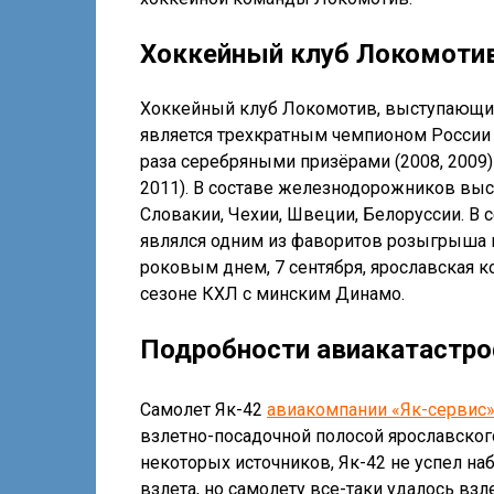
Хоккейный клуб Локомотив
Хоккейный клуб Локомотив, выступающий
является трехкратным чемпионом России (
раза серебряными призёрами (2008, 2009) 
2011). В составе железнодорожников выс
Словакии, Чехии, Швеции, Белоруссии. В
являлся одним из фаворитов розыгрыша к
роковым днем, 7 сентября, ярославская 
сезоне КХЛ с минским Динамо.
Подробности авиакатастро
Самолет Як-42
авиакомпании «Як-сервис
взлетно-посадочной полосой ярославског
некоторых источников, Як-42 не успел на
взлета, но самолету все-таки удалось взл