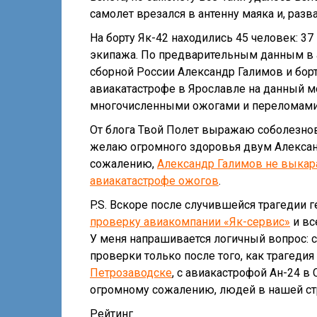
самолет врезался в антенну маяка и, разв
На борту Як-42 находились 45 человек: 3
экипажа. По предварительным данным в 
сборной России Александр Галимов и бо
авиакатастрофе в Ярославле на данный м
многочисленными ожогами и переломами
От блога Твой Полет выражаю соболезно
желаю огромного здоровья двум Александ
сожалению,
Александр Галимов не выкара
авиакатастрофе ожогов
.
P.S. Вскоре после случившейся трагедии
проверку авиакомпании «Як-сервис»
и вс
У меня напрашивается логичный вопрос: с
проверки только после того, как трагеди
Петрозаводске
, с авиакастрофой Ан-24 в
огромному сожалению, людей в нашей стр
Рейтинг