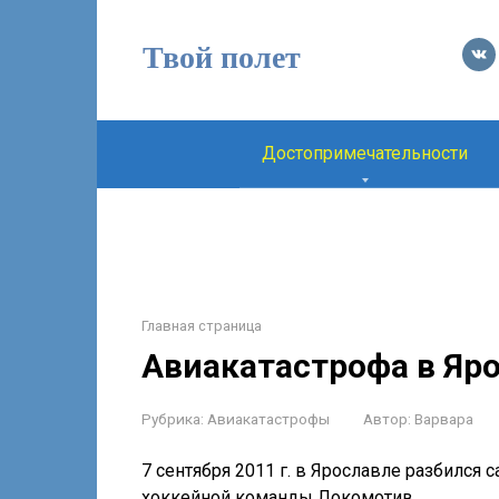
Перейти
к
Твой полет
контенту
Достопримечательности
Главная страница
Авиакатастрофа в Яр
Рубрика:
Авиакатастрофы
Автор:
Варвара
7 сентября 2011 г. в Ярославле разбился
хоккейной команды Локомотив.