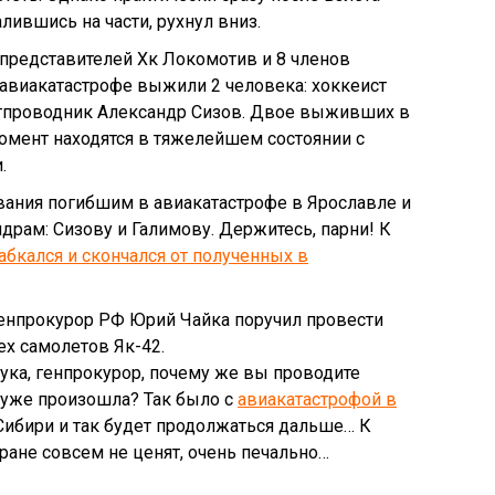
алившись на части, рухнул вниз.
7 представителей Хк Локомотив и 8 членов
авиакатастрофе выжили 2 человека: хоккеист
ртпроводник Александр Сизов. Двое выживших в
омент находятся в тяжелейшем состоянии с
.
вания погибшим в авиакатастрофе в Ярославле и
рам: Сизову и Галимову. Держитесь, парни! К
бкался и скончался от полученных в
 генпрокурор РФ Юрий Чайка поручил провести
ех самолетов Як-42.
ука, генпрокурор, почему же вы проводите
я уже произошла? Так было с
авиакатастрофой в
 Сибири и так будет продолжаться дальше… К
ане совсем не ценят, очень печально…