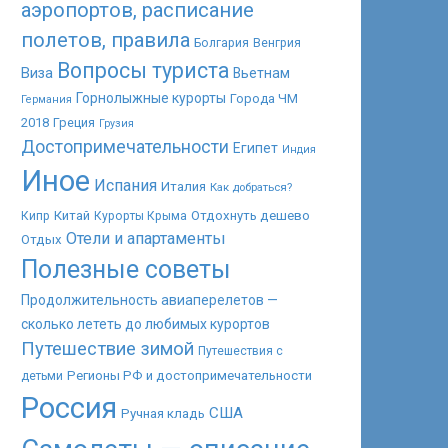
аэропортов, расписание
полетов, правила
Болгария
Венгрия
Вопросы туриста
Виза
Вьетнам
Горнолыжные курорты
Города ЧМ
Германия
2018
Греция
Грузия
Достопримечательности
Египет
Индия
Иное
Испания
Италия
Как добраться?
Китай
Отдохнуть дешево
Кипр
Курорты Крыма
Отели и апартаменты
Отдых
Полезные советы
Продолжительность авиаперелетов —
сколько лететь до любимых курортов
Путешествие зимой
Путешествия с
Регионы РФ и достопримечательности
детьми
Россия
США
Ручная кладь