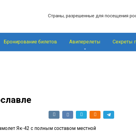
Страны, разрешенные для посещения ро
Бронирование билетов
Авиперелеты
Секреты 
ославле
 самолет Як-42 с полным составом местной