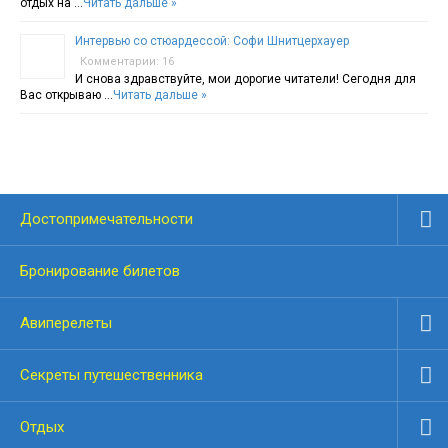
отдых на …
Читать дальше »
Интервью со стюардессой: Софи Шнитцерхауер
Комментарии: 16
И снова здравствуйте, мои дорогие читатели! Сегодня для
Вас открываю …
Читать дальше »
Достопримечательности
Бронирование билетов
Авиперелеты
Секреты путешественника
Отдых