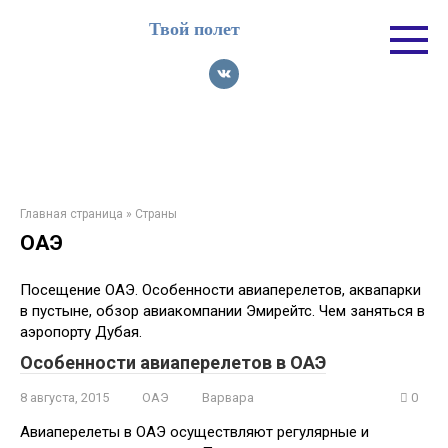
Перейти
Твой полет
к
контенту
Главная страница
»
Страны
ОАЭ
Посещение ОАЭ. Особенности авиаперелетов, аквапарки
в пустыне, обзор авиакомпании Эмирейтс. Чем заняться в
аэропорту Дубая.
Особенности авиаперелетов в ОАЭ
8 августа, 2015
ОАЭ
Варвара
0
Авиаперелеты в ОАЭ осуществляют регулярные и