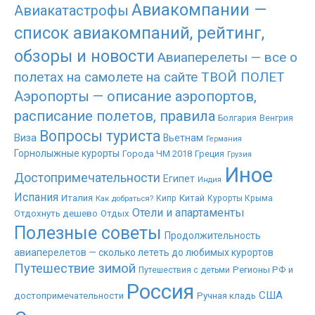
Авиакомпании —
Авиакатастрофы
список авиакомпаний, рейтинг,
обзоры и новости
Авиаперелеты — все о
полетах на самолете на сайте ТВОЙ ПОЛЕТ
Аэропорты — описание аэропортов,
расписание полетов, правила
Болгария
Венгрия
Вопросы туриста
Виза
Вьетнам
Германия
Горнолыжные курорты
Города ЧМ 2018
Греция
Грузия
Иное
Достопримечательности
Египет
Индия
Испания
Италия
Китай
Как добраться?
Кипр
Курорты Крыма
Отели и апартаменты
Отдохнуть дешево
Отдых
Полезные советы
Продолжительность
авиаперелетов — сколько лететь до любимых курортов
Путешествие зимой
Регионы РФ и
Путешествия с детьми
Россия
США
достопримечательности
Ручная кладь