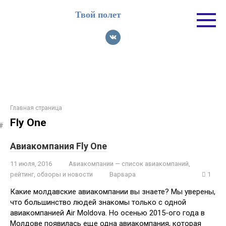
Перейти
Твой полет
к
контенту
Главная страница
Fly One
Авиакомпания Fly One
11 июля, 2016
Авиакомпании — список авиакомпаний,
рейтинг, обзоры и новости
Варвара
1
Какие молдавские авиакомпании вы знаете? Мы уверены,
что большинство людей знакомы только с одной
авиакомпанией Air Moldova. Но осенью 2015-ого года в
Молдове появилась еще одна авиакомпания, которая