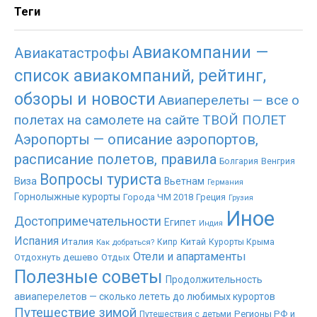
Теги
Авиакомпании —
Авиакатастрофы
список авиакомпаний, рейтинг,
обзоры и новости
Авиаперелеты — все о
полетах на самолете на сайте ТВОЙ ПОЛЕТ
Аэропорты — описание аэропортов,
расписание полетов, правила
Болгария
Венгрия
Вопросы туриста
Виза
Вьетнам
Германия
Горнолыжные курорты
Города ЧМ 2018
Греция
Грузия
Иное
Достопримечательности
Египет
Индия
Испания
Италия
Китай
Как добраться?
Кипр
Курорты Крыма
Отели и апартаменты
Отдохнуть дешево
Отдых
Полезные советы
Продолжительность
авиаперелетов — сколько лететь до любимых курортов
Путешествие зимой
Регионы РФ и
Путешествия с детьми