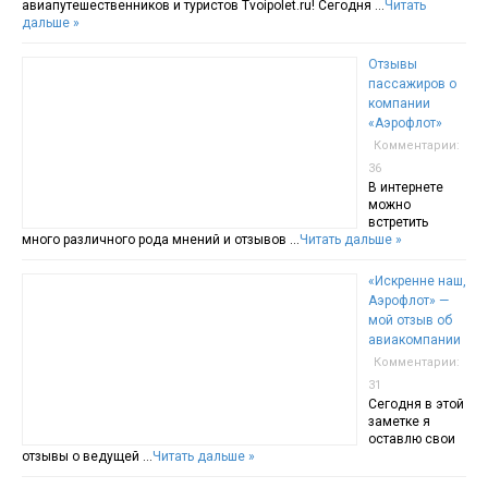
авиапутешественников и туристов Tvoipolet.ru! Сегодня …
Читать
дальше »
Отзывы
пассажиров о
компании
«Аэрофлот»
Комментарии:
36
В интернете
можно
встретить
много различного рода мнений и отзывов …
Читать дальше »
«Искренне наш,
Аэрофлот» —
мой отзыв об
авиакомпании
Комментарии:
31
Сегодня в этой
заметке я
оставлю свои
отзывы о ведущей …
Читать дальше »