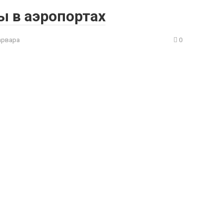
ы в аэропортах
арвара
0