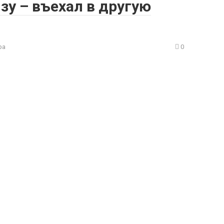
у – въехал в другую
ра
0