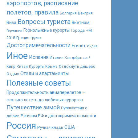
аэропортов, расписание
полетов, правила
Болгария
Венгрия
Вопросы туриста
Виза
Вьетнам
Горнолыжные курорты
Города ЧМ
Германия
2018
Греция
Грузия
Достопримечательности
Египет
Индия
Иное
Испания
Италия
Как добраться?
Китай
Отдохнуть дешево
Кипр
Курорты Крыма
Отели и апартаменты
Отдых
Полезные советы
Продолжительность авиаперелетов —
сколько лететь до любимых курортов
Путешествие зимой
Путешествия с
Регионы РФ и достопримечательности
детьми
Россия
США
Ручная кладь