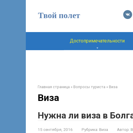
Перейти
к
Твой полет
контенту
Достопримечательности
Главная страница
»
Вопросы туриста
»
Виза
Виза
Нужна ли виза в Бол
15 сентября, 2016
Рубрика:
Виза
Автор:
В