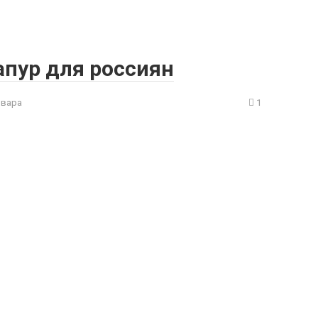
апур для россиян
рвара
1