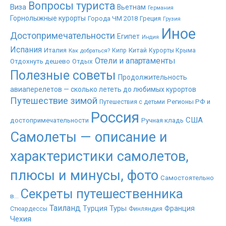
Вопросы туриста
Виза
Вьетнам
Германия
Горнолыжные курорты
Города ЧМ 2018
Греция
Грузия
Иное
Достопримечательности
Египет
Индия
Испания
Италия
Китай
Как добраться?
Кипр
Курорты Крыма
Отели и апартаменты
Отдохнуть дешево
Отдых
Полезные советы
Продолжительность
авиаперелетов — сколько лететь до любимых курортов
Путешествие зимой
Регионы РФ и
Путешествия с детьми
Россия
США
достопримечательности
Ручная кладь
Самолеты — описание и
характеристики самолетов,
плюсы и минусы, фото
Самостоятельно
Секреты путешественника
в...
Таиланд
Туры
Турция
Франция
Стюардессы
Финляндия
Чехия