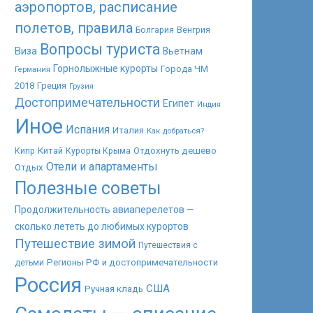
аэропортов, расписание
полетов, правила
Болгария
Венгрия
Вопросы туриста
Виза
Вьетнам
Горнолыжные курорты
Города ЧМ
Германия
2018
Греция
Грузия
Достопримечательности
Египет
Индия
Иное
Испания
Италия
Как добраться?
Китай
Отдохнуть дешево
Кипр
Курорты Крыма
Отели и апартаменты
Отдых
Полезные советы
Продолжительность авиаперелетов —
сколько лететь до любимых курортов
Путешествие зимой
Путешествия с
Регионы РФ и достопримечательности
детьми
Россия
США
Ручная кладь