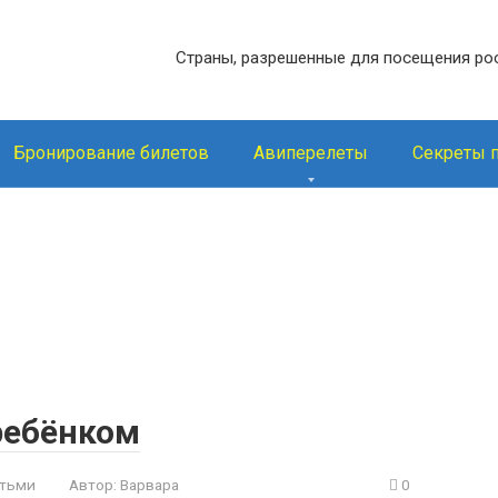
Страны, разрешенные для посещения ро
Бронирование билетов
Авиперелеты
Секреты 
ребёнком
етьми
Автор:
Варвара
0