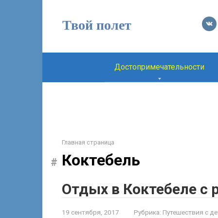
Перейти
к
Твой полет
контенту
Достопримечательности
Главная страница
Коктебель
Отдых в Коктебеле с 
19 сентября, 2017
Рубрика:
Путешествия с д