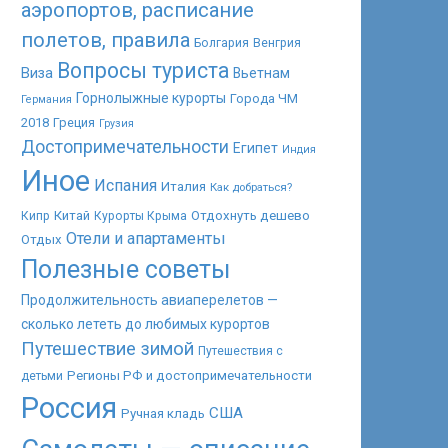
аэропортов, расписание
полетов, правила
Болгария
Венгрия
Вопросы туриста
Виза
Вьетнам
Горнолыжные курорты
Города ЧМ
Германия
2018
Греция
Грузия
Достопримечательности
Египет
Индия
Иное
Испания
Италия
Как добраться?
Китай
Отдохнуть дешево
Кипр
Курорты Крыма
Отели и апартаменты
Отдых
Полезные советы
Продолжительность авиаперелетов —
сколько лететь до любимых курортов
Путешествие зимой
Путешествия с
Регионы РФ и достопримечательности
детьми
Россия
США
Ручная кладь