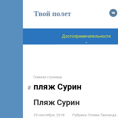
Перейти
к
Твой полет
контенту
Достопримечательности
Главная страница
пляж Сурин
Пляж Сурин
29 сентября, 2018
Рубрика:
Пляжи Таиланда