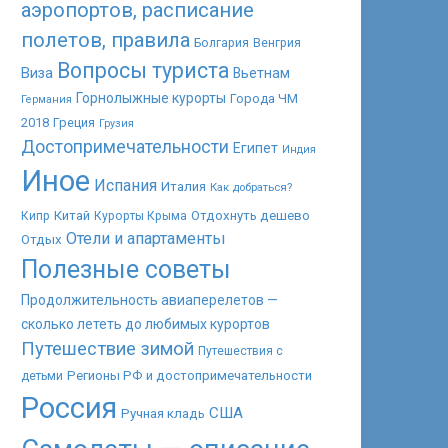
аэропортов, расписание
полетов, правила
Болгария
Венгрия
Вопросы туриста
Виза
Вьетнам
Горнолыжные курорты
Города ЧМ
Германия
2018
Греция
Грузия
Достопримечательности
Египет
Индия
Иное
Испания
Италия
Как добраться?
Китай
Отдохнуть дешево
Кипр
Курорты Крыма
Отели и апартаменты
Отдых
Полезные советы
Продолжительность авиаперелетов —
сколько лететь до любимых курортов
Путешествие зимой
Путешествия с
Регионы РФ и достопримечательности
детьми
Россия
США
Ручная кладь