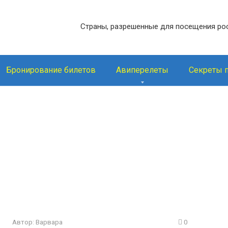
Страны, разрешенные для посещения ро
Бронирование билетов
Авиперелеты
Секреты 
Автор:
Варвара
0