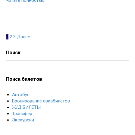
Читать полностью
Навигация
1
2
3
Далее
по
записям
Поиск
Поиск билетов
Автобус
Бронирование авиабилетов
Ж/Д БИЛЕТЫ
Трансфер
Экскурсии