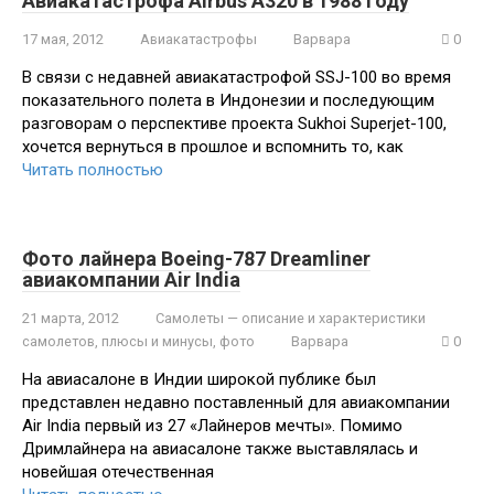
Авиакатастрофа Airbus A320 в 1988 году
17 мая, 2012
Авиакатастрофы
Варвара
0
В связи с недавней авиакатастрофой SSJ-100 во время
показательного полета в Индонезии и последующим
разговорам о перспективе проекта Sukhoi Superjet-100,
хочется вернуться в прошлое и вспомнить то, как
Читать полностью
Фото лайнера Boeing-787 Dreamliner
авиакомпании Air India
21 марта, 2012
Самолеты — описание и характеристики
самолетов, плюсы и минусы, фото
Варвара
0
На авиасалоне в Индии широкой публике был
представлен недавно поставленный для авиакомпании
Air India первый из 27 «Лайнеров мечты». Помимо
Дримлайнера на авиасалоне также выставлялась и
новейшая отечественная