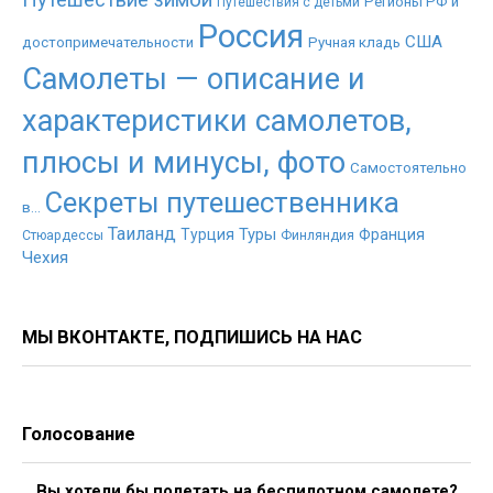
Путешествие зимой
Регионы РФ и
Путешествия с детьми
Россия
США
достопримечательности
Ручная кладь
Самолеты — описание и
характеристики самолетов,
плюсы и минусы, фото
Самостоятельно
Секреты путешественника
в...
Таиланд
Туры
Турция
Франция
Стюардессы
Финляндия
Чехия
МЫ ВКОНТАКТЕ, ПОДПИШИСЬ НА НАС
Голосование
Вы хотели бы полетать на беспилотном самолете?