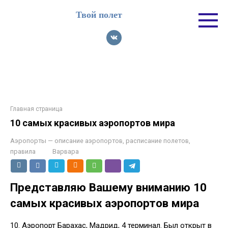
Перейти
Твой полет
к
контенту
Главная страница
10 самых красивых аэропортов мира
Аэропорты — описание аэропортов, расписание полетов,
правила
Варвара
Представляю Вашему вниманию 10
самых красивых аэропортов мира
10. Аэропорт Барахас, Мадрид, 4 терминал. Был открыт в