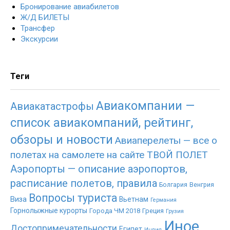
Бронирование авиабилетов
Ж/Д БИЛЕТЫ
Трансфер
Экскурсии
Теги
Авиакомпании —
Авиакатастрофы
список авиакомпаний, рейтинг,
обзоры и новости
Авиаперелеты — все о
полетах на самолете на сайте ТВОЙ ПОЛЕТ
Аэропорты — описание аэропортов,
расписание полетов, правила
Болгария
Венгрия
Вопросы туриста
Виза
Вьетнам
Германия
Горнолыжные курорты
Города ЧМ 2018
Греция
Грузия
Иное
Достопримечательности
Египет
Индия