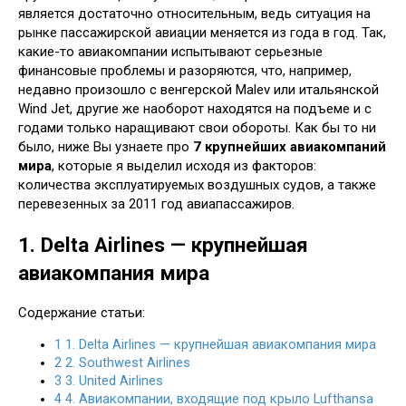
является достаточно относительным, ведь ситуация на
рынке пассажирской авиации меняется из года в год. Так,
какие-то авиакомпании испытывают серьезные
финансовые проблемы и разоряются, что, например,
недавно произошло с венгерской Malev или итальянской
Wind Jet, другие же наоборот находятся на подъеме и с
годами только наращивают свои обороты. Как бы то ни
было, ниже Вы узнаете про
7 крупнейших авиакомпаний
мира
, которые я выделил исходя из факторов:
количества эксплуатируемых воздушных судов, а также
перевезенных за 2011 год авиапассажиров.
1. Delta Airlines — крупнейшая
авиакомпания мира
Содержание статьи:
1
1. Delta Airlines — крупнейшая авиакомпания мира
2
2. Southwest Airlines
3
3. United Airlines
4
4. Авиакомпании, входящие под крыло Lufthansa