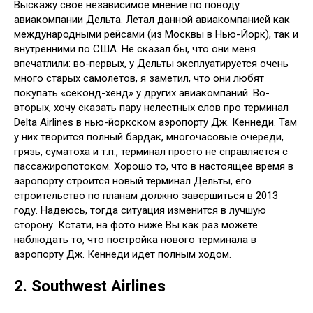
Выскажу свое независимое мнение по поводу
авиакомпании Дельта. Летал данной авиакомпанией как
международными рейсами (из Москвы в Нью-Йорк), так и
внутренними по США. Не сказал бы, что они меня
впечатлили: во-первых, у Дельты эксплуатируется очень
много старых самолетов, я заметил, что они любят
покупать «секонд-хенд» у других авиакомпаний. Во-
вторых, хочу сказать пару нелестных слов про терминал
Delta Airlines в нью-йоркском аэропорту Дж. Кеннеди. Там
у них творится полный бардак, многочасовые очереди,
грязь, суматоха и т.п., терминал просто не справляется с
пассажиропотоком. Хорошо то, что в настоящее время в
аэропорту строится новый терминал Дельты, его
строительство по планам должно завершиться в 2013
году. Надеюсь, тогда ситуация изменится в лучшую
сторону. Кстати, на фото ниже Вы как раз можете
наблюдать то, что постройка нового терминала в
аэропорту Дж. Кеннеди идет полным ходом.
2. Southwest Airlines