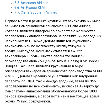
5
5. American Airlines
6
6. Air France-KLM
7
7. China Southern Airlines
Первое место в рейтинге крупнейших авиакомпаний мира
занимает американская авиакомпания Delta Airlines,
которая является лидером по показателю количества
перевезенных авиапассажиров на протяжении последних
нескольких лет. Также Дельта является крупнейшей
авиакомпанией по количеству эксплуатируемых
воздушных судов, коих насчитывается аж 722
авиалайнера. В большинстве своем это лайнеры
производства авиа концернов Airbus, Boeing и McDonnell
Douglas. Так, Delta является крупнейшим в мире
оператором лайнеров американского производства MD88
и MD90. Дельта Эйрлайнз осуществляет как внутренние
перелеты по США, так и международные, летая по 356
направлениям во все континенты, исключая Антарктиду.
Самолетами авиакомпании обслуживаются более 5000
рейсов ежедневно, а работают в ней в настоящее время
около 75 тыс. сотрудников.