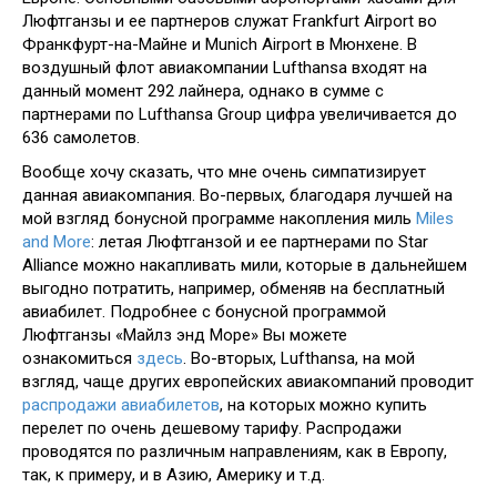
Люфтганзы и ее партнеров служат Frankfurt Airport во
Франкфурт-на-Майне и Munich Airport в Мюнхене. В
воздушный флот авиакомпании Lufthansa входят на
данный момент 292 лайнера, однако в сумме с
партнерами по Lufthansa Group цифра увеличивается до
636 самолетов.
Вообще хочу сказать, что мне очень симпатизирует
данная авиакомпания. Во-первых, благодаря лучшей на
мой взгляд бонусной программе накопления миль
Miles
and More
: летая Люфтганзой и ее партнерами по Star
Alliance можно накапливать мили, которые в дальнейшем
выгодно потратить, например, обменяв на бесплатный
авиабилет. Подробнее с бонусной программой
Люфтганзы «Майлз энд Море» Вы можете
ознакомиться
здесь
. Во-вторых, Lufthansa, на мой
взгляд, чаще других европейских авиакомпаний проводит
распродажи авиабилетов
, на которых можно купить
перелет по очень дешевому тарифу. Распродажи
проводятся по различным направлениям, как в Европу,
так, к примеру, и в Азию, Америку и т.д.