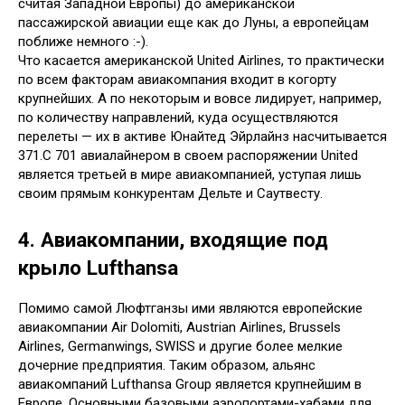
считая Западной Европы) до американской
пассажирской авиации еще как до Луны, а европейцам
поближе немного :-).
Что касается американской United Airlines, то практически
по всем факторам авиакомпания входит в когорту
крупнейших. А по некоторым и вовсе лидирует, например,
по количеству направлений, куда осуществляются
перелеты — их в активе Юнайтед Эйрлайнз насчитывается
371.С 701 авиалайнером в своем распоряжении United
является третьей в мире авиакомпанией, уступая лишь
своим прямым конкурентам Дельте и Саутвесту.
4. Авиакомпании, входящие под
крыло Lufthansa
Помимо самой Люфтганзы ими являются европейские
авиакомпании Air Dolomiti, Austrian Airlines, Brussels
Airlines, Germanwings, SWISS и другие более мелкие
дочерние предприятия. Таким образом, альянс
авиакомпаний Lufthansa Group является крупнейшим в
Европе. Основными базовыми аэропортами-хабами для