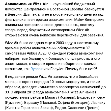
Авиакомпания Wizz Air
— крупнейший бюджетный
лоукостер Центральной и Восточной Европы, базируется
в Венгрии. Для тех, кто не в курсе, несколько дней назад
флагманская венгерская авиакомпания Malev Венгерские
авиалинии прекратила свою деятельность, поэтому
теперь перед бюджетным сотоварищем Wizz Air
открываются очень неплохие перспективы для развития.
Wizz Air была создана еще в 2003 году, к настоящему
времени рейсы авиакомпании обслуживаются 37
самолетами Airbus A320. С каждым годом авиакомпания
набирает все большую и большую популярность, и кто
знает, может, в скором времени поборется с такими
гигантами, как
Ryanair
или EasyJet. Почему бы и нет?!
В недавнем релизе Wizz Air заявила, что в ближайшее
месяцы откроет порядка 10 новых маршрутов, и таким
образом, доведет количество аэропортов-назначений до
33. С апреля 2012 года авиакомпания Wizz Air начнет
осуществлять рейсы в Малагу (Испания), Бухарест и Клуж
(Румыния), Варшаву (Польша), Софию (Болгария), Ларнаку
(Кипр), и Гераклион, Закинф, Родос, Салоники (Греция).