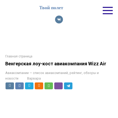
Перейти
Твой полет
к
контенту
Главная страница
Венгерская лоу-кост авиакомпания Wizz Air
Авиакомпании — список авиакомпаний, рейтинг, обзоры и
новости
Варвара