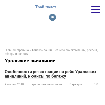
Перейти
Твой полет
к
контенту
Главная страница
»
Авиакомпании — список авиакомпаний, рейтинг,
обзоры и новости
Уральские авиалинии
Особенности регистрации на рейс Уральских
авиалиний, нюансы по багажу
9 марта, 2018
Уральские авиалинии
Варвара
0