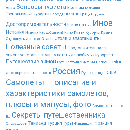
Вопросы туриста
Виза
Вьетнам
Германия
Горнолыжные курорты
Города ЧМ 2018
Греция
Грузия
Иное
Достопримечательности
Египет
Индия
Испания
Италия
Китай
Как добраться?
Кипр
Курорты Крыма
Отели и апартаменты
Отдохнуть дешево
Отдых
Полезные советы
Продолжительность
авиаперелетов — сколько лететь до любимых курортов
Путешествие зимой
Регионы РФ и
Путешествия с детьми
Россия
США
достопримечательности
Ручная кладь
Самолеты — описание и
характеристики самолетов,
плюсы и минусы, фото
Самостоятельно
Секреты путешественника
в...
Таиланд
Туры
Турция
Франция
Стюардессы
Финляндия
Чехия