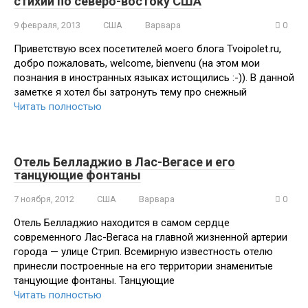
стихии по северо-востоку США
9 февраля, 2013
США
Варвара
0
Приветствую всех посетителей моего блога Tvoipolet.ru,
добро пожаловать, welcome, bienvenu (на этом мои
познания в иностранных языках истощились :-)). В данной
заметке я хотел бы затронуть тему про снежный
Читать полностью
Отель Белладжио в Лас-Вегасе и его
танцующие фонтаны
7 ноября, 2012
США
Варвара
0
Отель Белладжио находится в самом сердце
современного Лас-Вегаса на главной жизненной артерии
города — улице Стрип. Всемирную известность отелю
принесли построенные на его территории знаменитые
танцующие фонтаны. Танцующие
Читать полностью