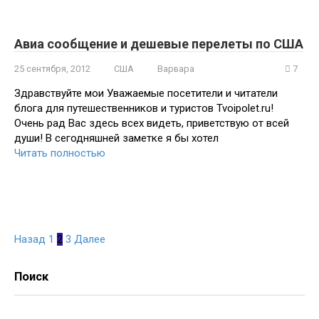
Авиа сообщение и дешевые перелеты по США
25 сентября, 2012
США
Варвара
7
Здравствуйте мои Уважаемые посетители и читатели
блога для путешественников и туристов Tvoipolet.ru!
Очень рад Вас здесь всех видеть, приветствую от всей
души! В сегодняшней заметке я бы хотел
Читать полностью
Навигация
Назад
1
2
3
Далее
по
записям
Поиск