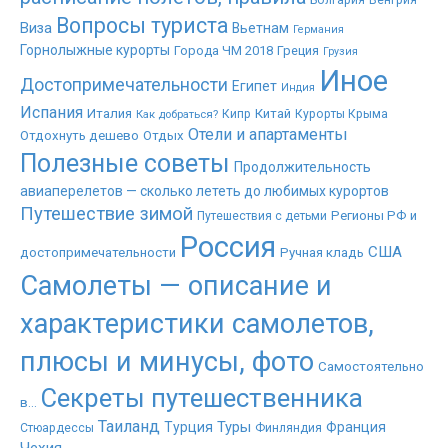
Болгария
Венгрия
Вопросы туриста
Виза
Вьетнам
Германия
Горнолыжные курорты
Города ЧМ 2018
Греция
Грузия
Иное
Достопримечательности
Египет
Индия
Испания
Италия
Китай
Как добраться?
Кипр
Курорты Крыма
Отели и апартаменты
Отдохнуть дешево
Отдых
Полезные советы
Продолжительность
авиаперелетов — сколько лететь до любимых курортов
Путешествие зимой
Регионы РФ и
Путешествия с детьми
Россия
США
достопримечательности
Ручная кладь
Самолеты — описание и
характеристики самолетов,
плюсы и минусы, фото
Самостоятельно
Секреты путешественника
в...
Таиланд
Туры
Турция
Франция
Стюардессы
Финляндия