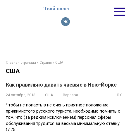
Перейти
Твой полет
к
контенту
Главная страница
»
Страны
»
США
США
Как правильно давать чаевые в Нью-Йорке
24 октября, 2013
США
Варвара
0
Чтобы не попасть в не очень приятное положение
прижимистого русского туриста, необходимо помнить о
том, что (за редким исключением) персонал сферы
обслуживания трудится за весьма минимальную ставку
(7.25