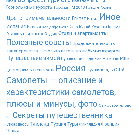
Виза
Вьетнам
Германия
Горнолыжные курорты
Города ЧМ 2018
Греция
Грузия
Иное
Достопримечательности
Египет
Индия
Испания
Италия
Китай
Как добраться?
Кипр
Курорты Крыма
Отели и апартаменты
Отдохнуть дешево
Отдых
Полезные советы
Продолжительность
авиаперелетов — сколько лететь до любимых курортов
Путешествие зимой
Регионы РФ и
Путешествия с детьми
Россия
США
достопримечательности
Ручная кладь
Самолеты — описание и
характеристики самолетов,
плюсы и минусы, фото
Самостоятельно
Секреты путешественника
в...
Таиланд
Туры
Турция
Франция
Стюардессы
Финляндия
Чехия