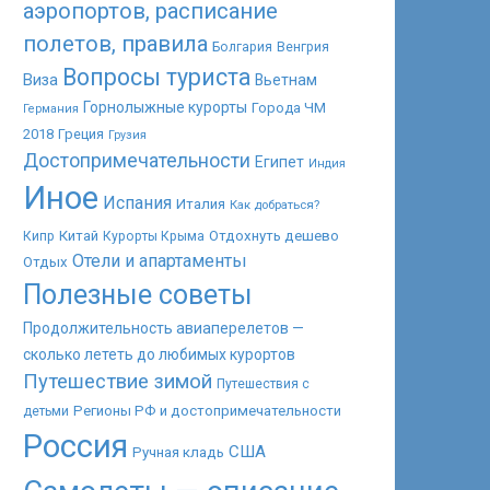
аэропортов, расписание
полетов, правила
Болгария
Венгрия
Вопросы туриста
Виза
Вьетнам
Горнолыжные курорты
Города ЧМ
Германия
2018
Греция
Грузия
Достопримечательности
Египет
Индия
Иное
Испания
Италия
Как добраться?
Китай
Отдохнуть дешево
Кипр
Курорты Крыма
Отели и апартаменты
Отдых
Полезные советы
Продолжительность авиаперелетов —
сколько лететь до любимых курортов
Путешествие зимой
Путешествия с
Регионы РФ и достопримечательности
детьми
Россия
США
Ручная кладь