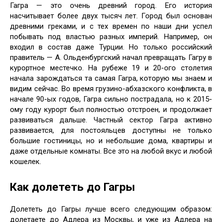
Гагра — это очень древний город. Его история
насчитывает более двух тысяч лет. Город был основан
древними греками, и с тех времен по наши дни успел
побывать под властью разных империй. Например, он
входил в состав даже Турции. Но только российский
правитель — А. Ольденбургский начал превращать Гагру в
курортное местечко. На рубеже 19 и 20-ого столетия
начала зарождаться та самая Гагра, которую мы знаем и
видим сейчас. Во время грузино-абхазского конфликта, в
начале 90-ых годов, Гагра сильно пострадала, но к 2015-
ому году курорт был полностью отстроен, и продолжает
развиваться дальше. Частный сектор Гагра активно
развивается, для постояльцев доступны не только
большие гостиницы, но и небольшие дома, квартиры и
даже отдельные комнаты. Все это на любой вкус и любой
кошелек.
Как долететь до Гагры
Долететь до Гагры лучше всего следующим образом:
долетаете до Адлера из Москвы, и уже из Адлера на