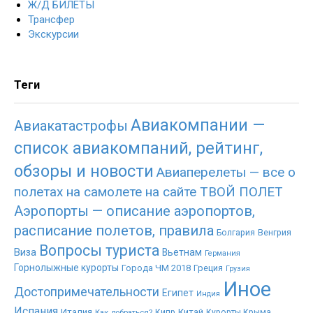
Ж/Д БИЛЕТЫ
Трансфер
Экскурсии
Теги
Авиакомпании —
Авиакатастрофы
список авиакомпаний, рейтинг,
обзоры и новости
Авиаперелеты — все о
полетах на самолете на сайте ТВОЙ ПОЛЕТ
Аэропорты — описание аэропортов,
расписание полетов, правила
Болгария
Венгрия
Вопросы туриста
Виза
Вьетнам
Германия
Горнолыжные курорты
Города ЧМ 2018
Греция
Грузия
Иное
Достопримечательности
Египет
Индия
Испания
Италия
Китай
Как добраться?
Кипр
Курорты Крыма