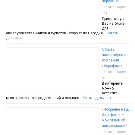
перелете
Комментарии:
111
Приветствую
Вас на блоге
для
авиапутешественников и туристов Tvoipolet.ru! Сегодня …
Читать
дальше »
Отзывы
пассажиров о
компании
«Аэрофлот»
Комментарии:
36
В интернете
можно
встретить
много различного рода мнений и отзывов …
Читать дальше »
«Искренне наш,
Аэрофлот» —
мой отзыв об
авиакомпании
Комментарии: