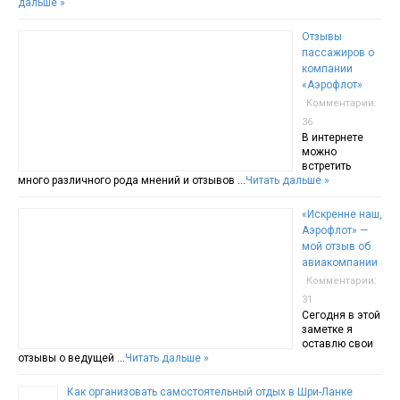
дальше »
Отзывы
пассажиров о
компании
«Аэрофлот»
Комментарии:
36
В интернете
можно
встретить
много различного рода мнений и отзывов …
Читать дальше »
«Искренне наш,
Аэрофлот» —
мой отзыв об
авиакомпании
Комментарии:
31
Сегодня в этой
заметке я
оставлю свои
отзывы о ведущей …
Читать дальше »
Как организовать самостоятельный отдых в Шри-Ланке