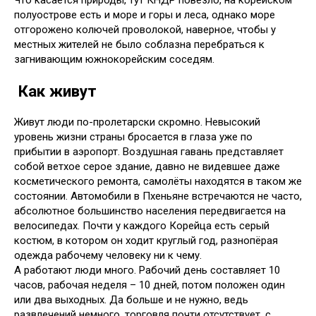
Что касается природы, тут КНДР повезло, на корейском
полуострове есть и море и горы и леса, однако море
отгорожено колючей проволокой, наверное, чтобы у
местных жителей не было соблазна перебраться к
загнивающим южнокорейским соседям.
Как живут
Живут люди по-пролетарски скромно. Невысокий
уровень жизни страны бросается в глаза уже по
прибытии в аэропорт. Воздушная гавань представляет
собой ветхое серое здание, давно не видевшее даже
косметического ремонта, самолёты находятся в таком же
состоянии. Автомобили в Пхеньяне встречаются не часто,
абсолютное большинство населения передвигается на
велосипедах. Почти у каждого Корейца есть серый
костюм, в котором он ходит круглый год, разнопёрая
одежда рабочему человеку ни к чему.
А работают люди много. Рабочий день составляет 10
часов, рабочая неделя – 10 дней, потом положен один
или два выходных. Да больше и не нужно, ведь
развлечений немного, торговля почти отсутствует, с