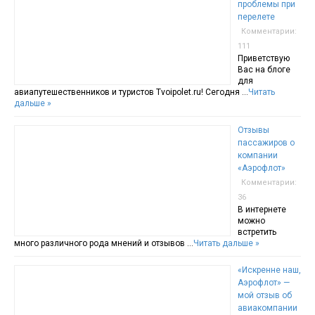
проблемы при
перелете
Комментарии:
111
Приветствую
Вас на блоге
для
авиапутешественников и туристов Tvoipolet.ru! Сегодня …
Читать
дальше »
Отзывы
пассажиров о
компании
«Аэрофлот»
Комментарии:
36
В интернете
можно
встретить
много различного рода мнений и отзывов …
Читать дальше »
«Искренне наш,
Аэрофлот» —
мой отзыв об
авиакомпании