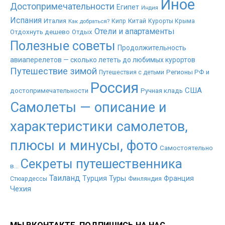
Иное
Достопримечательности
Египет
Индия
Испания
Италия
Китай
Как добраться?
Кипр
Курорты Крыма
Отели и апартаменты
Отдохнуть дешево
Отдых
Полезные советы
Продолжительность
авиаперелетов — сколько лететь до любимых курортов
Путешествие зимой
Регионы РФ и
Путешествия с детьми
Россия
США
достопримечательности
Ручная кладь
Самолеты — описание и
характеристики самолетов,
плюсы и минусы, фото
Самостоятельно
Секреты путешественника
в...
Таиланд
Туры
Турция
Франция
Стюардессы
Финляндия
Чехия