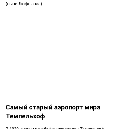
(ныне Люфтганза).
Самый старый аэропорт мира
Темпельхоф
В 1930-е годы по объёму перевозок Темпельхоф