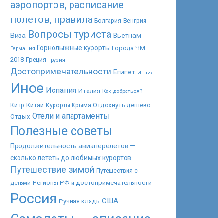
аэропортов, расписание
полетов, правила
Болгария
Венгрия
Вопросы туриста
Виза
Вьетнам
Горнолыжные курорты
Города ЧМ
Германия
2018
Греция
Грузия
Достопримечательности
Египет
Индия
Иное
Испания
Италия
Как добраться?
Китай
Отдохнуть дешево
Кипр
Курорты Крыма
Отели и апартаменты
Отдых
Полезные советы
Продолжительность авиаперелетов —
сколько лететь до любимых курортов
Путешествие зимой
Путешествия с
Регионы РФ и достопримечательности
детьми
Россия
США
Ручная кладь