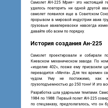
Самолет АН-225 Мрия– это настоящий ге
удалось повторить ни одной другой ави
самолет появился еще в Советском Сою
прорывом в мировой индустрии авиа гр
грузовые авиаперевозки навсегда измен
давайте обо всем по порядку.
История создания Ан-225
Самолет проектировали и собирали п
Киевском механическом заводе. По ном
«изделие 402», позже ему присвоили ци
переводится «Мечта». Для тех времен с
чудом. Уму не постижимо, как ко
грузоподъемностью до 250 тонн! И это все
Разработка шла ударными темпами. Самол
1984 по 1988. Первый полет АН-225 сове
по спецзаказу, предполагалось, что он 