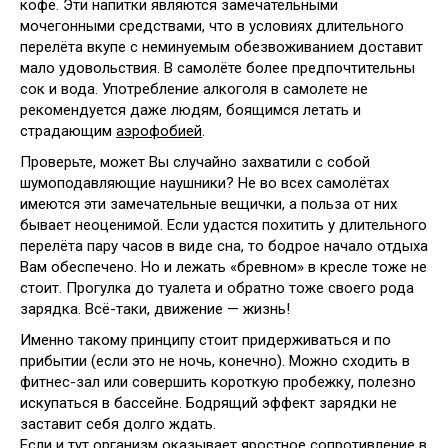
кофе. Эти напитки являются замечательными
мочегонными средствами, что в условиях длительного
перелёта вкупе с неминуемым обезвоживанием доставит
мало удовольствия. В самолёте более предпочтительны
сок и вода. Употребление алкоголя в самолете не
рекомендуется даже людям, боящимся летать и
страдающим
аэрофобией
.
Проверьте, может Вы случайно захватили с собой
шумоподавляющие наушники? Не во всех самолётах
имеются эти замечательные вещички, а польза от них
бывает неоценимой. Если удастся похитить у длительного
перелёта пару часов в виде сна, то бодрое начало отдыха
Вам обеспечено. Но и лежать «бревном» в кресле тоже не
стоит. Прогулка до туалета и обратно тоже своего рода
зарядка. Всё-таки, движение — жизнь!
Именно такому принципу стоит придерживаться и по
прибытии (если это не ночь, конечно). Можно сходить в
фитнес-зал или совершить короткую пробежку, полезно
искупаться в бассейне. Бодрящий эффект зарядки не
заставит себя долго ждать.
Если и тут организм оказывает яростное сопротивление в