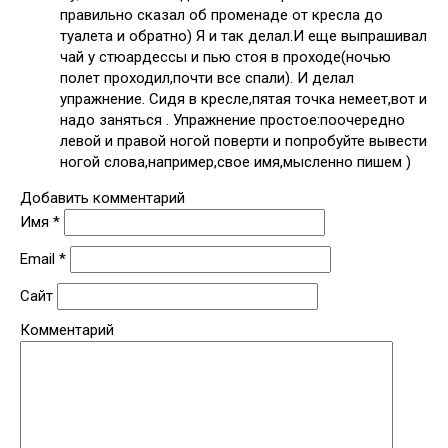
правильно сказал об променаде от кресла до
туалета и обратно) Я и так делал.И еще выпрашивал
чай у стюардессы и пью стоя в проходе(ночью
полет проходил,почти все спали). И делал
упражнение. Сидя в кресле,пятая точка немеет,вот и
надо заняться . Упражнение простое:поочередно
левой и правой ногой поверти и попробуйте вывести
ногой слова,например,свое имя,мысленно пишем )
Добавить комментарий
Имя
*
Email
*
Сайт
Комментарий