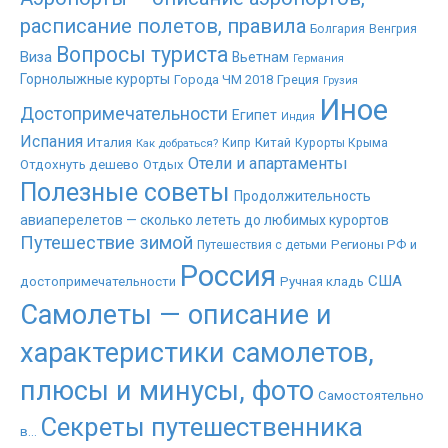
расписание полетов, правила
Болгария
Венгрия
Вопросы туриста
Виза
Вьетнам
Германия
Горнолыжные курорты
Города ЧМ 2018
Греция
Грузия
Иное
Достопримечательности
Египет
Индия
Испания
Италия
Китай
Как добраться?
Кипр
Курорты Крыма
Отели и апартаменты
Отдохнуть дешево
Отдых
Полезные советы
Продолжительность
авиаперелетов — сколько лететь до любимых курортов
Путешествие зимой
Регионы РФ и
Путешествия с детьми
Россия
США
достопримечательности
Ручная кладь
Самолеты — описание и
характеристики самолетов,
плюсы и минусы, фото
Самостоятельно
Секреты путешественника
в...