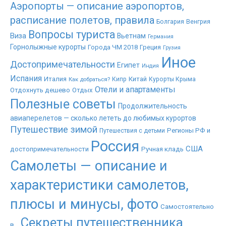
Аэропорты — описание аэропортов,
расписание полетов, правила
Болгария
Венгрия
Вопросы туриста
Виза
Вьетнам
Германия
Горнолыжные курорты
Города ЧМ 2018
Греция
Грузия
Иное
Достопримечательности
Египет
Индия
Испания
Италия
Китай
Как добраться?
Кипр
Курорты Крыма
Отели и апартаменты
Отдохнуть дешево
Отдых
Полезные советы
Продолжительность
авиаперелетов — сколько лететь до любимых курортов
Путешествие зимой
Регионы РФ и
Путешествия с детьми
Россия
США
достопримечательности
Ручная кладь
Самолеты — описание и
характеристики самолетов,
плюсы и минусы, фото
Самостоятельно
Секреты путешественника
в...