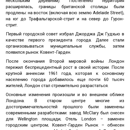
нескольким деревням). Постепенно территория
расширялась, границы британской столицы были
продлены: на восток (включая всю землю Adelaide Street),
на юг до Трафальгарской-стрит и на север до Гурон-
стрит.
Первый городской совет избрал Джорджа Дж Гудхью в
качестве первого президента города. Далее стали
организовываться муниципальные службы, затем
появился рынок Ковент-Гарден.
После окончания Второй мировой войны Лондон
пережил беспрецедентный рост в своей истории. После
крупной аннексии 1961 года, которая к основному
населению города добавилось еще почти 60 тысяч
жителей, Лондон стал стремительно разрастаться.
Основные изменения произошли и во внешнем облике
Лондона. В старом центре многие из
достопримечательностей прошлого были заменены
современными разработками: завод McClary был снесен
для Wellington площади; Отель London – заменен
городским центром; Ковент-Гарден Рынок – обнесен