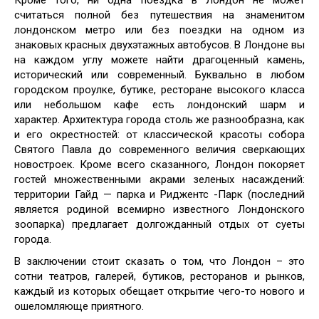
Кроме того, ни одна поездка в Лондон не может
считаться полной без путешествия на знаменитом
лондонском метро или без поездки на одном из
знаковых красных двухэтажных автобусов. В Лондоне вы
на каждом углу можете найти драгоценный камень,
исторический или современный. Буквально в любом
городском проулке, бутике, ресторане высокого класса
или небольшом кафе есть лондонский шарм и
характер. Архитектура города столь же разнообразна, как
и его окрестностей: от классической красоты собора
Святого Павла до современного величия сверкающих
новостроек. Кроме всего сказанного, Лондон покоряет
гостей множественными акрами зеленых насаждений:
территории Гайд — парка и Риджентс -Парк (последний
является родиной всемирно известного Лондонского
зоопарка) предлагает долгожданный отдых от суеты
города.
В заключении стоит сказать о том, что Лондон – это
сотни театров, галерей, бутиков, ресторанов и рынков,
каждый из которых обещает открытие чего-то нового и
ошеломляюще приятного.