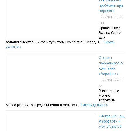
как избежать
проблемы при
перелете
Комментарии:
111
Приветствую
Вас на блоге
для
авиапутешественников и туристов Tvoipolet.ru! Сегодня …
Читать
дальше »
Отзывы
пассажиров о
компании
«Аэрофлот»
Комментарии:
36
В интернете
можно
встретить
много различного рода мнений и отзывов …
Читать дальше »
«Искренне наш,
Аэрофлот» —
мой отзыв об