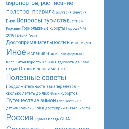
аэропортов, расписание
полетов, правила
Болгария
Венгрия
Вопросы туриста
Виза
Вьетнам
Горнолыжные курорты
Города ЧМ
Германия
2018
Греция
Грузия
Достопримечательности
Египет
Индия
Иное
Испания
Италия
Как добраться?
Китай
Отдохнуть дешево
Кипр
Курорты Крыма
Отели и апартаменты
Отдых
Полезные советы
Продолжительность авиаперелетов —
сколько лететь до любимых курортов
Путешествие зимой
Путешествия с
Регионы РФ и достопримечательности
детьми
Россия
США
Ручная кладь