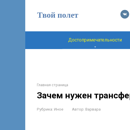
Перейти
к
Твой полет
контенту
Достопримечательности
Главная страница
Зачем нужен трансфе
Рубрика:
Иное
Автор:
Варвара