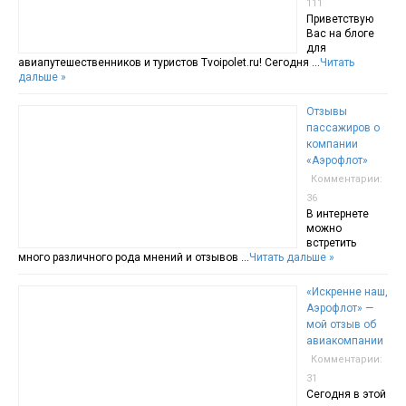
111
Приветствую
Вас на блоге
для
авиапутешественников и туристов Tvoipolet.ru! Сегодня …
Читать
дальше »
Отзывы
пассажиров о
компании
«Аэрофлот»
Комментарии:
36
В интернете
можно
встретить
много различного рода мнений и отзывов …
Читать дальше »
«Искренне наш,
Аэрофлот» —
мой отзыв об
авиакомпании
Комментарии:
31
Сегодня в этой