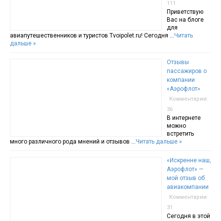
111
Приветствую
Вас на блоге
для
авиапутешественников и туристов Tvoipolet.ru! Сегодня …
Читать
дальше »
Отзывы
пассажиров о
компании
«Аэрофлот»
Комментарии:
36
В интернете
можно
встретить
много различного рода мнений и отзывов …
Читать дальше »
«Искренне наш,
Аэрофлот» —
мой отзыв об
авиакомпании
Комментарии:
31
Сегодня в этой