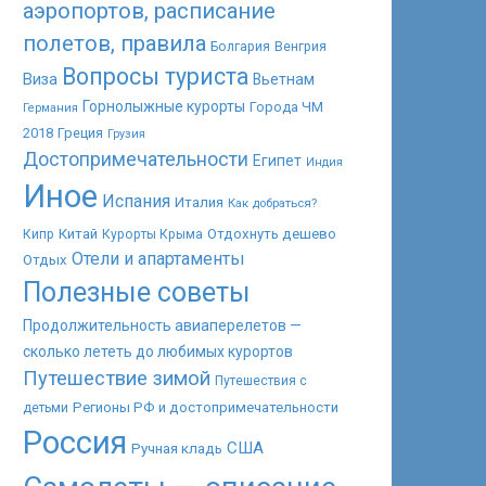
аэропортов, расписание
полетов, правила
Болгария
Венгрия
Вопросы туриста
Виза
Вьетнам
Горнолыжные курорты
Города ЧМ
Германия
2018
Греция
Грузия
Достопримечательности
Египет
Индия
Иное
Испания
Италия
Как добраться?
Китай
Отдохнуть дешево
Кипр
Курорты Крыма
Отели и апартаменты
Отдых
Полезные советы
Продолжительность авиаперелетов —
сколько лететь до любимых курортов
Путешествие зимой
Путешествия с
Регионы РФ и достопримечательности
детьми
Россия
США
Ручная кладь