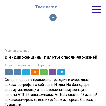
Перейти
Твой полет
к
контенту
Главная страница
В Индии женщины-пилоты спасли 48 жизней
Авиакатастрофы
Варвара
Сегодня едва не произошла трагедия и очередная
авиакатастрофа, на сей раз в Индии. Но благодаря
своему мастерству и профессионализму женщины-
пилоты ATR-72 авиакомпании Air India спасли 48 жизней
авиапассажиров, летевших рейсом из города Силкхар в
Гуавахати.