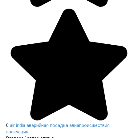
0
air india
аварийная посадка
авиапроисшествия
эвакуация