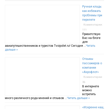
Ручная кладь:
как избежать
проблемы при
перелете
Комментарии:
111
Приветствую
Вас на блоге
для
авиапутешественников и туристов Tvoipolet.ru! Сегодня …
Читать
дальше »
Отзывы
пассажиров о
компании
«Аэрофлот»
Комментарии:
36
В интернете
можно
встретить
много различного рода мнений и отзывов …
Читать дальше »
«Искренне наш,