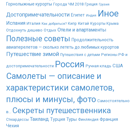
Горнолыжные курорты
Города ЧМ 2018
Греция
Грузия
Иное
Достопримечательности
Египет
Индия
Испания
Италия
Китай
Как добраться?
Кипр
Курорты Крыма
Отели и апартаменты
Отдохнуть дешево
Отдых
Полезные советы
Продолжительность
авиаперелетов — сколько лететь до любимых курортов
Путешествие зимой
Регионы РФ и
Путешествия с детьми
Россия
США
достопримечательности
Ручная кладь
Самолеты — описание и
характеристики самолетов,
плюсы и минусы, фото
Самостоятельно
Секреты путешественника
в...
Таиланд
Туры
Турция
Франция
Стюардессы
Финляндия
Чехия